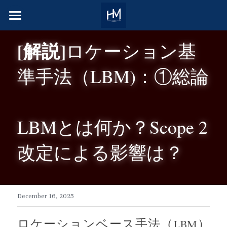
Top Story
[解説]
ロケーション基
News
準手法（LBM)：①総論
Japan Market News
Projects in Japan
LBMとは何か？Scope 2
Global Trend
改定による影響は？
Innovative Methods
Emerging Countries
December 16, 2025
Vision & Mission
ロケーションベース手法（LBM）
Team