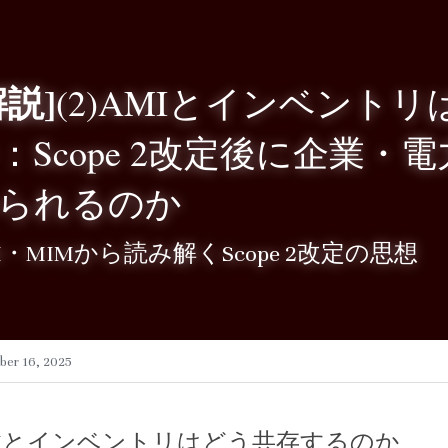
解説]
(2)AMIとインベント
：Scope 2改定後に企業
られるのか
I・MIMから読み解くScope 2改定の思想
er 16, 2025
MIとインベントリはどう共存するのか