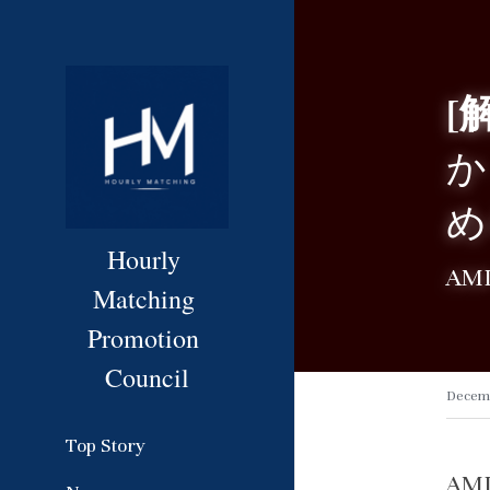
[
か
め
Hourly 
AM
Matching 
Promotion 
Council
Decemb
Top Story
A