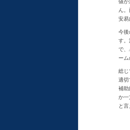
値が
ん。
安易
今後
す。
で、
ーム
総じ
適切
補助
か一
と言