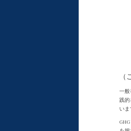
（
一般
践的
いま
GH
を把