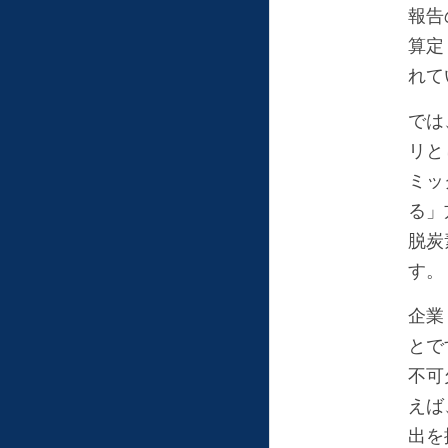
報告
算定
れて
では
リと
ミッ
る」
脱炭
す。
企業
とで
不可
えば
出を