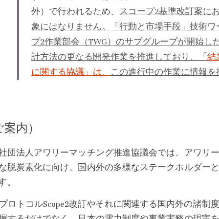
外）で行われるため、
スコープ2基準改訂案に
象にはなりません。「行動と市場手段」技術ワ
プ2作業部会（TWG）のサブグループが開始し
計方法の更なる開発作業を推進しており、「
結
に関する協議」は、
この進行中の作業に情報を
ご案内）
社団法人アワリーマッチング推進協議会では、アワリ
な脱炭素化に向け、国内外の多様なステークホルダー
す。
GプロトコルScope2改訂やそれに関連する国内外の諸
握するだけでなく、日本の電力制度や事業実務の現実