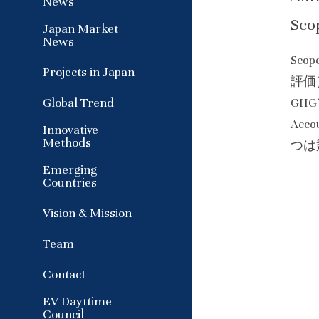
News
S
Japan Market
News
Sc
Projects in Japan
評価
Global Trend
GH
Acc
Innovative
Methods
つは
Emerging
Countries
Vision & Mission
Team
Contact
EV Dayttime
Council