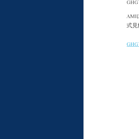
GH
AM
式見
GH