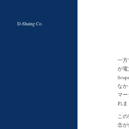
D-Shaing Co.
一方
が電
Sc
なかっ
マー
れま
この
念が