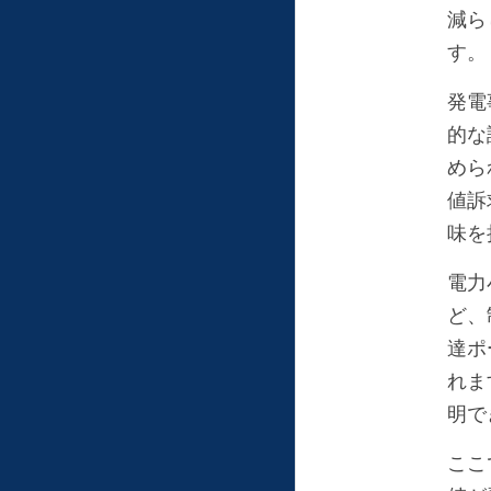
減ら
す。
発電
的な
めら
値訴
味を
電力
ど、
達ポ
れま
明で
ここ